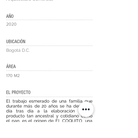
AÑO
2020
UBICACIÓN
Bogotá D.C.
ÁREA
170 M2
EL PROYECTO
El trabajo esmerado de una familia que
durante más de 20 años se ha dedicado
día tras día a la elaboración de un
producto tan ancestral y cotidiano como
el pan, es el origen de EL COQUITO, una
panadería con sabor a tradición y café,
una marca hecha a pulso por manos
expertas en el arte de amasar y hornear,