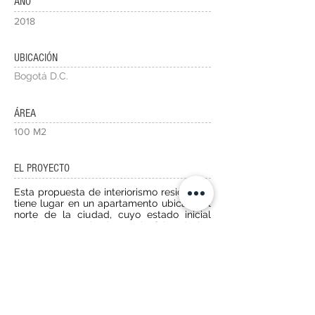
AÑO
2018
UBICACIÓN
Bogotá D.C.
ÁREA
100 M2
EL PROYECTO
Esta propuesta de interiorismo residencial
tiene lugar en un apartamento ubicado al
norte de la ciudad, cuyo estado inicial
estaba caracterizado por la falta de luz
derivada de un uso desproporcionado de
superficies en madera oscura que
visualmente creaban un alto nivel de
saturación; así como una distribución
espacial en el área de estudio que no
favorecía el correcto funcionamiento de
las diversas actividades